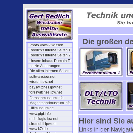
Die großen de
Photo Voltaik Wissen
Redlich's interne Seiten 1
Redlich's interne Seiten 2
Unsere Inhaus Domain Tests
Letzte Änderungen
Die alten internen Seiten
software.ipw.net
wissen.ipw.net
bayswitches.ipw.net
foreswitches.ipw.net
Fernsehmuseum.info
Magnetbandmuseum.info
Hifimuseum.de
www.gfgf.info
Hier sind Sie 
rudisflugis.ipw.net
siromobil.ipw.net
Links in der Navigat
www.k7r.de