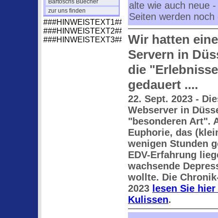
Bartoschs Büecher
alte wie auch neue -
zur uns finden
Seiten werden noch 
###HINWEISTEXT1###
###HINWEISTEXT2###
Wir hatten ein
###HINWEISTEXT3###
Servern in Düss
die "Erlebniss
gedauert ....
22. Sept. 2023 - Di
Webserver in Düsse
"besonderen Art". 
Euphorie, das (klei
wenigen Stunden ge
EDV-Erfahrung liege
wachsende Depressi
wollte. Die Chronik
2023
lesen Sie hie
Kulissen
.